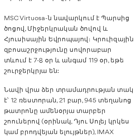
MSC Virtuosa-ն նավարկում է Պարսից
ծոցով, Միջերկրական ծովով և
Հյուսիսային Եվրոպայով։ Կրուիզային
զբոսաշրջությունը սովորաբար
տևում է 7-8 օր և անգամ 119 օր, եթե
շուրջերկրյա են:
Նավի վրա ձեր տրամադրության տակ
է՝ 12 ռեստորան, 21 բար, 945 տեղանոց
թատրոնը ամենօրյա տարբեր
շոուներով (օրինակ, Դյու Սոլեյ կրկես
կամ բրոդվեյան ելույթներ), IMAX