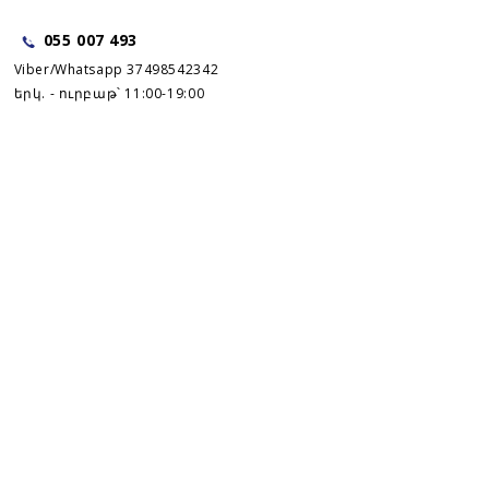
055 007 493
Viber/Whatsapp 37498542342
երկ. - ուրբաթ՝ 11:00-19:00
շաբաթ՝ 11:00-16:00
Կրուիզի որոնում
Կրուիզների մասին
Կապ
"
ԴՈՒԲԱՅ ԹՐԱՎԵԼ
"
© 2024 Բոլոր իրավունքները պաշտպանված են
Կայքում տեղադրված նյութերը հանդիսանում են Դուբայ