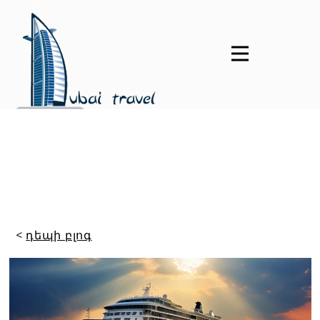
<
դեպի բլոգ